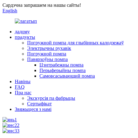
Сардэчна запрашаем на нашы сайты!
English
дадому
прадукты
Погружной помпа для глыбінных калодзежаў
Электрычны рухавік
Погружной помпа
Павярхоўны помпа
Цэнтрабежны помпа
Перыферыйны помпа
Самовсасывающий помпа
Навіны
FAQ
Пра нас
Экскурсія па фабрыцы
Сертыфікат
Звяжыцеся з намі