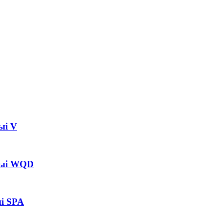
ыі V
рыі WQD
і SPA