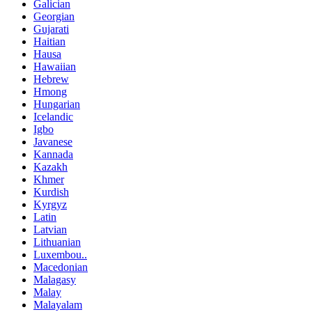
Galician
Georgian
Gujarati
Haitian
Hausa
Hawaiian
Hebrew
Hmong
Hungarian
Icelandic
Igbo
Javanese
Kannada
Kazakh
Khmer
Kurdish
Kyrgyz
Latin
Latvian
Lithuanian
Luxembou..
Macedonian
Malagasy
Malay
Malayalam