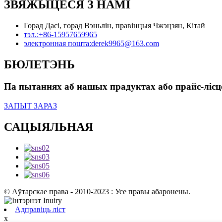
ЗВЯЖЫЦЕСЯ З НАМІ
Горад Дасі, горад Вэньлін, правінцыя Чжэцзян, Кітай
тэл.:
+86-15957659965
электронная пошта:
derek9965@163.com
БЮЛЕТЭНЬ
Па пытаннях аб нашых прадуктах або прайс-лісце,
ЗАПЫТ ЗАРАЗ
САЦЫЯЛЬНАЯ
© Аўтарскае права - 2010-2023 : Усе правы абаронены.
Адправіць ліст
x