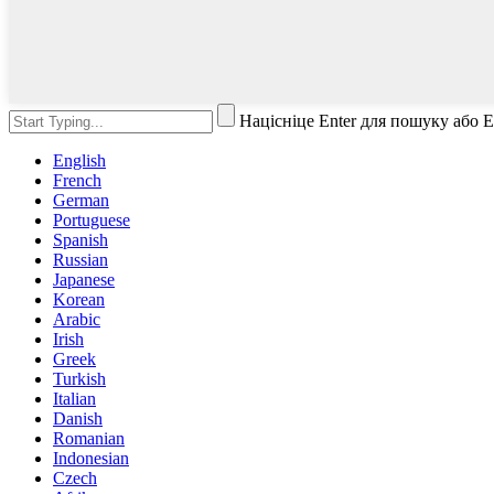
Націсніце Enter для пошуку або 
English
French
German
Portuguese
Spanish
Russian
Japanese
Korean
Arabic
Irish
Greek
Turkish
Italian
Danish
Romanian
Indonesian
Czech