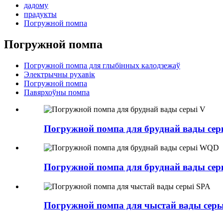
дадому
прадукты
Погружной помпа
Погружной помпа
Погружной помпа для глыбінных калодзежаў
Электрычны рухавік
Погружной помпа
Павярхоўны помпа
Погружной помпа для бруднай вады сер
Погружной помпа для бруднай вады се
Погружной помпа для чыстай вады серы