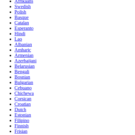
Afrikaans
Swedish
Polish
Basque
Catalan
Esperanto
Hindi
Lao
Albanian
Amharic
Armenian
Azerbaijani
Belarusian
Bengali
Bosnian
Bulgarian
Cebuano
Chichewa
Corsican
Croatian
Dutch
Estonian
Filipino
Finnish
Frisian