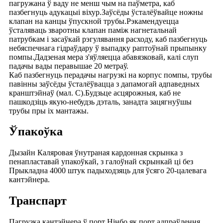
пагружана ў ваду не менш чым на паўметра, каб
пазбегнуць адукацыі віхур.Заўсёды ўсталёўвайце ножны
клапан на канцы ўпускной трубы.Рэкамендуецца
ўсталяваць зваротны клапан паміж нагнетальнай
патрубкам і засаўкай рэгулявання расходу, каб пазбегнуць
небяспечнага гідраўдару ў выпадку раптоўнай прыпынку
помпы.Дадзеная мера з'яўляецца абавязковай, калі слуп
падачы вады перавышае 20 метраў.
Каб пазбегнуць перадачы нагрузкі на корпус помпы, трубы
павінны заўсёды ўсталёўвацца з дапамогай адпаведных
кранштэйнаў (мал. C).Будзьце асцярожныя, каб не
пашкодзіць якую-небудзь дэталь, занадта зацягнуўшы
трубы пры іх мантажы.
Ўпакоўка
Дызайн Каляровая ўнутраная кардонная скрынка з
пенапластавай упакоўкай, з галоўнай скрынкай ці без
Прыкладна 4000 штук падыходзяць для ўсяго 20-цалевага
кантэйнера.
Транспарт
Пагрузка кантэйнера ў порт Нінбо як порт адпраўлення