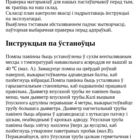
Праверка матэрыялаў для нашых пастаўшчыкоў перад тым,
як трапіць на наш склад.
Скласці план кантролю якасці і падрыхтаваць інструкцыі
па эксплуатацыі.
Выяўлена тэставым абсталяваннем падчас вытворчасці,
паўторная выбарачная праверка перад адпраўкай.
Інструкцыя па ўстаноўцы
Помпы павінны быць устаноўлены ў сухім вентыляваным
месцы з тэмпературай навакольнага асяроддзя не вышэй за
40 ℃ (мал. A). Замацуеце помпа на цвёрдай роўнай
паверхні, выкарыстоўваючы адпаведныя балты, каб
пазбегнуць вібрацыі.Помпа павінна быць усталявана ў
гарызантальным становішчы, каб падшыпнікі працавалі
правільна. Дыяметр впускной трубы не павінен быць
менш, чым дыяметр впускной трубы.Калі вышыня
ўпускнога адтуліны перавышае 4 метры, выкарыстоўвайце
трубу большага дыяметра. Дыяметр нагнетальнай трубы
павінен быць абраны ў адпаведнасці з хуткасцю патоку і
ціскам, неабходнымі ў кропках адводу. Упускная труба
павінна быць злёгку нахілена ўверх да вусцілкі, каб
пазбегнуць утварэнне паветраных пробак (мал.B).
Пераканайцеся, што ўпускная труба цалкам герметычная і