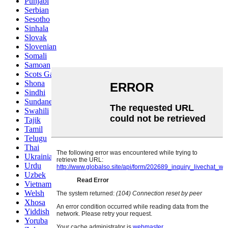
Punjabi
Serbian
Sesotho
Sinhala
Slovak
Slovenian
Somali
Samoan
Scots Gaelic
Shona
Sindhi
Sundanese
Swahili
Tajik
Tamil
Telugu
Thai
Ukrainian
Urdu
Uzbek
Vietnamese
Welsh
Xhosa
Yiddish
Yoruba