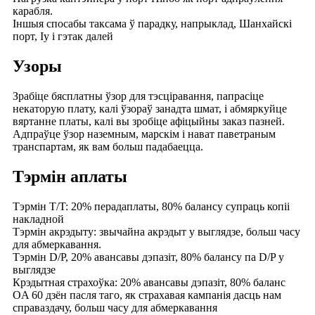
карабля.
Іншыя спосабы таксама ў парадку, напрыклад, Шанхайскі
порт, Іу і гэтак далей
Узоры
Зрабіце бясплатны ўзор для тэсціравання, папрасіце
некаторую плату, калі ўзораў занадта шмат, і абмяркуйце
вяртанне платы, калі вы зробіце афіцыйны заказ пазней.
Адпраўце ўзор наземным, марскім і нават паветраным
транспартам, як вам больш падабаецца.
Тэрмін аплаты
Тэрмін T/T: 20% перадаплаты, 80% балансу супраць копіі
накладной
Тэрмін акрэдыту: звычайна акрэдыт у выглядзе, больш часу
для абмеркавання.
Тэрмін D/P, 20% авансавы дэпазіт, 80% балансу па D/P у
выглядзе
Крэдытная страхоўка: 20% авансавы дэпазіт, 80% баланс
OA 60 дзён пасля таго, як страхавая кампанія дасць нам
справаздачу, больш часу для абмеркавання