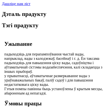
Дашліце нам ліст
Дэталь прадукту
Тэгі прадукту
Ужыванне
падыходзіць для перапампоўвання чыстай вады,
напрыклад, вады з калодзежаў, басейнаў і г. д. Ён таксама
падыходзіць для павышэння ціску вады, садоўніцтва і
аўтаматычнай сістэмы водазабеспячэння, калі складаецца з
іншых прыбораў.
у прыватнасці, аўтаматычнае размеркаванне вады з
ураўнаважальных бакаў, паліў садоў і для павышэння
недастатковага ціску вады.
Гэтыя помпы павінны быць устаноўлены ў крытым месцы,
абароненым ад непагадзі.
Ўмовы працы