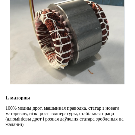
1. маторны
100% медны дрот, машынная праводка, статар з новага
матэрыялу, нізкі рост тэмпературы, стабільная праца
(алюмініевы дрот і розная даўжыня статара зробленыя па
жаданні)