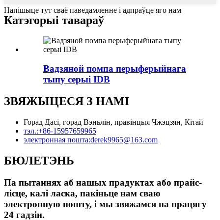
Напішыце тут сваё паведамленне і адпраўце яго нам
Катэгорыі тавараў
Вадзяной помпа перыферыйнага
тыпу серыі IDB
ЗВЯЖЫЦЕСЯ З НАМІ
Горад Дасі, горад Вэньлін, правінцыя Чжэцзян, Кітай
тэл.:
+86-15957659965
электронная пошта:
derek9965@163.com
БЮЛЕТЭНЬ
Па пытаннях аб нашых прадуктах або прайс-
лісце, калі ласка, пакіньце нам сваю
электронную пошту, і мы звяжамся на працягу
24 гадзін.