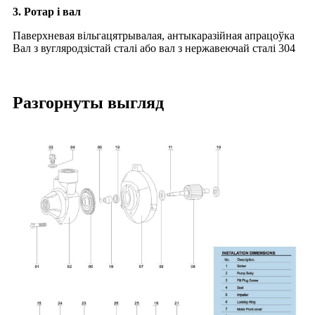
3. Ротар і вал
Паверхневая вільгацятрывалая, антыкаразійная апрацоўка
Вал з вугляродзістай сталі або вал з нержавеючай сталі 304
Разгорнуты выгляд