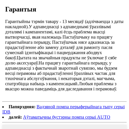
Гарантыя
Гарантыйны тэрмін тавару - 13 месяцаў (адлічваецца з даты
накладной).У адпаведнасці з адпаведнымі ўразлівымі
дэталямі і кампанентамі, калі ёсць праблема якасці
вытворчасці, якая належыць Пастаўшчыку на працягу
гарантыйнага перыяду, Пастаўшчык нясе адказнасць за
прадастаўленне або замену дэталяў для рамонту пасля
сумеснай ідэнтыфікацыі і пацверджання абодвух
бакоў.Цытата на звычайныя прадукты не ўключае ў сябе
долю аксесуараў.На працягу гарантыйнага перыяду, у
адпаведнасці з фактычнай зваротнай сувяззю, мы будзем
весці перамовы аб прадастаўленні ўразлівых частак для
тэхнічнага абслугоўвання, і некаторыя дэталі, магчыма,
спатрэбіцца набыць з кампенсацыяй.Любыя праблемы з
якасцю можна паведаміць для даследавання і перамоваў.
Папярэдняя:
Вадзяной помпа перыферыйнага тыпу серыі
IDB
далей:
Аўтаматычны бустэрны помпа серыі AUTO