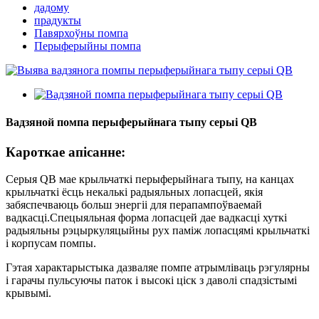
дадому
прадукты
Павярхоўны помпа
Перыферыйны помпа
Вадзяной помпа перыферыйнага тыпу серыі QB
Кароткае апісанне:
Серыя QB мае крыльчаткі перыферыйнага тыпу, на канцах
крыльчаткі ёсць некалькі радыяльных лопасцей, якія
забяспечваюць больш энергіі для перапампоўваемай
вадкасці.Спецыяльная форма лопасцей дае вадкасці хуткі
радыяльны рэцыркуляцыйны рух паміж лопасцямі крыльчаткі
і корпусам помпы.
Гэтая характарыстыка дазваляе помпе атрымліваць рэгулярны
і гарачы пульсуючы паток і высокі ціск з даволі спадзістымі
крывымі.