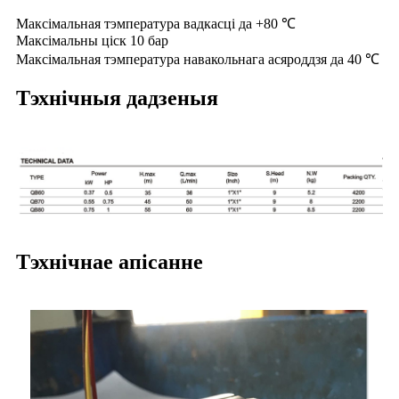
Максімальная тэмпература вадкасці да +80 ℃
Максімальны ціск 10 бар
Максімальная тэмпература навакольнага асяроддзя да 40 ℃
Тэхнічныя дадзеныя
Тэхнічнае апісанне