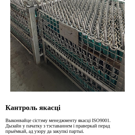
Кантроль якасці
Выконвайце сістэму менеджменту якасці ISO9001.
Дызайн у пачатку з тэставаннем і праверкай перад
прыёмкай, ад узору да закупкі партыі.