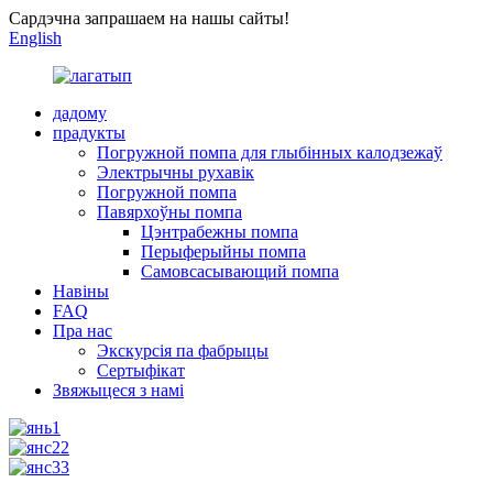
Сардэчна запрашаем на нашы сайты!
English
дадому
прадукты
Погружной помпа для глыбінных калодзежаў
Электрычны рухавік
Погружной помпа
Павярхоўны помпа
Цэнтрабежны помпа
Перыферыйны помпа
Самовсасывающий помпа
Навіны
FAQ
Пра нас
Экскурсія па фабрыцы
Сертыфікат
Звяжыцеся з намі