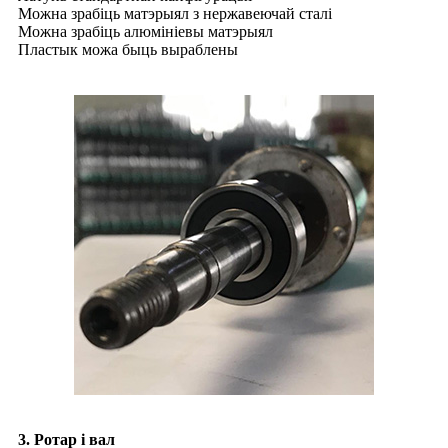
Можна зрабіць матэрыял з нержавеючай сталі
Можна зрабіць алюмініевы матэрыял
Пластык можа быць выраблены
3. Ротар і вал