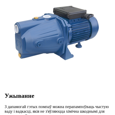
Ужыванне
З дапамогай гэтых помпаў можна перапампоўваць чыстую
ваду і вадкасці, якія не з'яўляюцца хімічна шкоднымі для