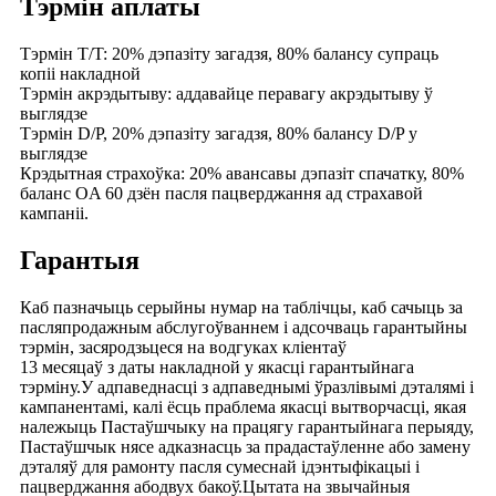
Тэрмін аплаты
Тэрмін T/T: 20% дэпазіту загадзя, 80% балансу супраць
копіі накладной
Тэрмін акрэдытыву: аддавайце перавагу акрэдытыву ў
выглядзе
Тэрмін D/P, 20% дэпазіту загадзя, 80% балансу D/P у
выглядзе
Крэдытная страхоўка: 20% авансавы дэпазіт спачатку, 80%
баланс OA 60 дзён пасля пацверджання ад страхавой
кампаніі.
Гарантыя
Каб пазначыць серыйны нумар на таблічцы, каб сачыць за
пасляпродажным абслугоўваннем і адсочваць гарантыйны
тэрмін, засяродзьцеся на водгуках кліентаў
13 месяцаў з даты накладной у якасці гарантыйнага
тэрміну.У адпаведнасці з адпаведнымі ўразлівымі дэталямі і
кампанентамі, калі ёсць праблема якасці вытворчасці, якая
належыць Пастаўшчыку на працягу гарантыйнага перыяду,
Пастаўшчык нясе адказнасць за прадастаўленне або замену
дэталяў для рамонту пасля сумеснай ідэнтыфікацыі і
пацверджання абодвух бакоў.Цытата на звычайныя