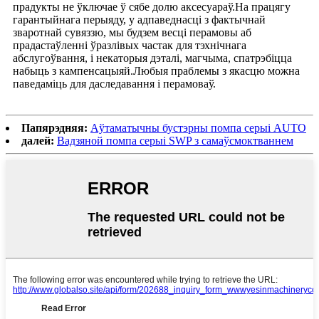
прадукты не ўключае ў сябе долю аксесуараў.На працягу
гарантыйнага перыяду, у адпаведнасці з фактычнай
зваротнай сувяззю, мы будзем весці перамовы аб
прадастаўленні ўразлівых частак для тэхнічнага
абслугоўвання, і некаторыя дэталі, магчыма, спатрэбіцца
набыць з кампенсацыяй.Любыя праблемы з якасцю можна
паведаміць для даследавання і перамоваў.
Папярэдняя:
Аўтаматычны бустэрны помпа серыі AUTO
далей:
Вадзяной помпа серыі SWP з самаўсмоктваннем