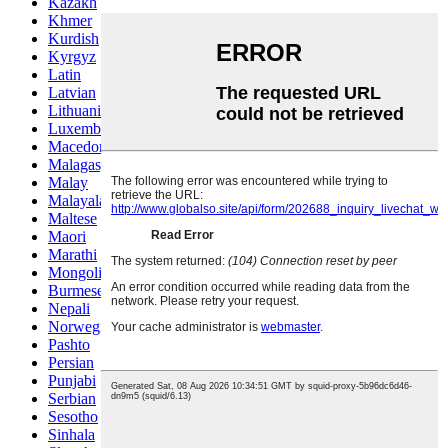
Kazakh
Khmer
Kurdish
Kyrgyz
Latin
Latvian
Lithuanian
Luxembou..
Macedonian
Malagasy
Malay
Malayalam
Maltese
Maori
Marathi
Mongolian
Burmese
Nepali
Norwegian
Pashto
Persian
Punjabi
Serbian
Sesotho
Sinhala