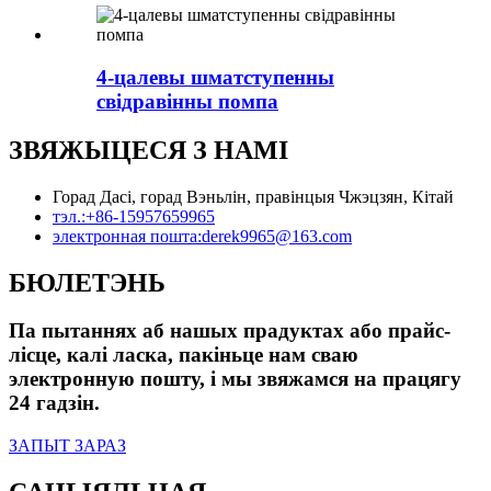
4-цалевы шматступенны
свідравінны помпа
ЗВЯЖЫЦЕСЯ З НАМІ
Горад Дасі, горад Вэньлін, правінцыя Чжэцзян, Кітай
тэл.:
+86-15957659965
электронная пошта:
derek9965@163.com
БЮЛЕТЭНЬ
Па пытаннях аб нашых прадуктах або прайс-
лісце, калі ласка, пакіньце нам сваю
электронную пошту, і мы звяжамся на працягу
24 гадзін.
ЗАПЫТ ЗАРАЗ