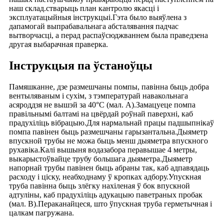
наш склад.стварыць план кантролю якасці і
эксплуатацыйныя інструкцыі.Гэта было выяўлена з
дапамогай выпрабавальнага абсталявання падчас
вытворчасці, а перад распаўсюджваннем была праведзена
другая выбарачная праверка.
Інструкцыя па ўстаноўцы
Памяшканне, дзе размешчаны помпы, павінна быць добра
вентыляваным і сухім, з тэмпературай навакольнага
асяроддзя не вышэй за 40°C (мал. A).Замацуеце помпа
правільнымі балтамі на цвёрдай роўнай паверхні, каб
прадухіліць вібрацыю.Для нармальнай працы падшыпнікаў
помпа павінен быць размешчаны гарызантальна.Дыяметр
впускной трубы не можа быць менш дыяметра впускного
рухавіка.Калі вышыня водазабора перавышае 4 метры,
выкарыстоўвайце трубу большага дыяметра.Дыяметр
напорнай трубы павінен быць абраны так, каб адпавядаць
расходу і ціску, неабходнаму ў кропках адбору.Упускная
труба павінна быць злёгку нахіленая ў бок впускной
адтуліны, каб прадухіліць адукацыю паветраных пробак
(мал. B).Пераканайцеся, што ўпускная труба герметычная і
цалкам пагружана.