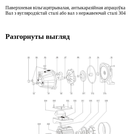
Паверхневая вільгацятрывалая, антыкаразійная апрацоўка
Вал з вугляродзістай сталі або вал з нержавеючай сталі 304
Разгорнуты выгляд