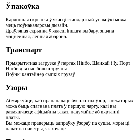
Ўпакоўка
Кардонная скрынка ў якасці стандартнай упакоўкі можа
мець поўнакаляровы дызайн.
Драўляная скрынка ў якасці іншага выбару, значна
мацнейшая, лепшая абарона.
Транспарт
Прыярытэтная загрузка ў партах Нінбо, Шанхай і Іу. Порт
Нінбо для нас больш зручны.
Поўны кантэйнер сыпкіх грузаў
Узоры
Абмяркуйце, каб прапанаваць бясплатны ўзор, з некаторых
можа быць спагнана плата ў першую чаргу, калі вы
размяшчаеце афіцыйны заказ, падумайце аб вяртанні
платы.
Вы можаце праверыць адпраўку ўзораў па сушы, моры ці
нават па паветры, як хочаце.