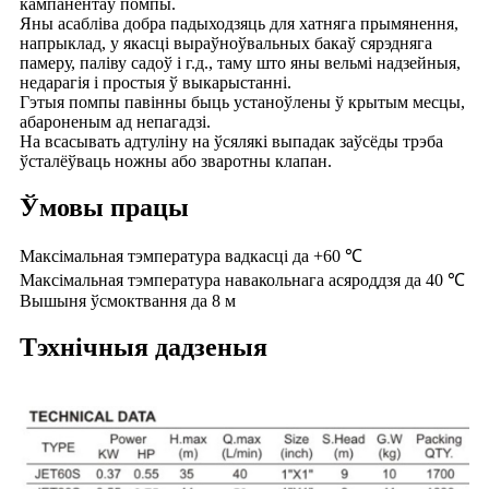
кампанентаў помпы.
Яны асабліва добра падыходзяць для хатняга прымянення,
напрыклад, у якасці выраўноўвальных бакаў сярэдняга
памеру, паліву садоў і г.д., таму што яны вельмі надзейныя,
недарагія і простыя ў выкарыстанні.
Гэтыя помпы павінны быць устаноўлены ў крытым месцы,
абароненым ад непагадзі.
На всасывать адтуліну на ўсялякі выпадак заўсёды трэба
ўсталёўваць ножны або зваротны клапан.
Ўмовы працы
Максімальная тэмпература вадкасці да +60 ℃
Максімальная тэмпература навакольнага асяроддзя да 40 ℃
Вышыня ўсмоктвання да 8 м
Тэхнічныя дадзеныя