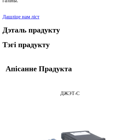
галіны.
Дашліце нам ліст
Дэталь прадукту
Тэгі прадукту
Апісанне Прадукта
ДЖЭТ-С