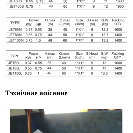
Тэхнічнае апісанне