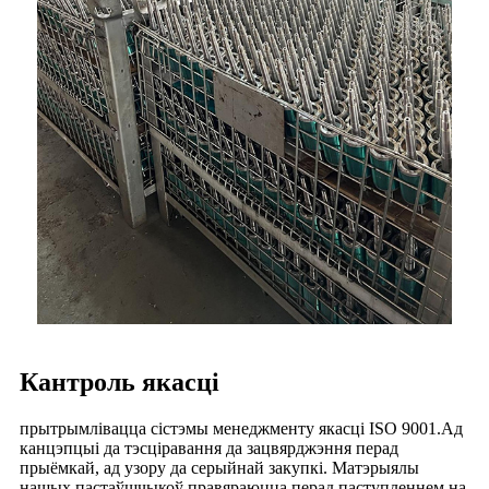
Кантроль якасці
прытрымлівацца сістэмы менеджменту якасці ISO 9001.Ад
канцэпцыі да тэсціравання да зацвярджэння перад
прыёмкай, ад узору да серыйнай закупкі. Матэрыялы
нашых пастаўшчыкоў правяраюцца перад паступленнем на