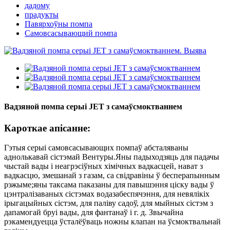
дадому
прадукты
Павярхоўны помпа
Самовсасывающий помпа
Вадзяной помпа серыі JET з самаўсмоктваннем
Кароткае апісанне:
Гэтыя серыі самовсасывающих помпаў абсталяваны
аднолькавай сістэмай Вентуры.Яны падыходзяць для падачы
чыстай вады і неагрэсіўных хімічных вадкасцей, нават з
вадкасцю, змешанай з газам, са свідравіны ў бесперапынным
рэжыме;яны таксама паказаны для павышэння ціску вады ў
цэнтралізаваных сістэмах водазабеспячэння, для невялікіх
ірыгацыйных сістэм, для паліву садоў, для мыйных сістэм з
дапамогай бруі вады, для фантанаў і г. д. Звычайна
рэкамендуецца ўсталёўваць ножны клапан на ўсмоктвальнай