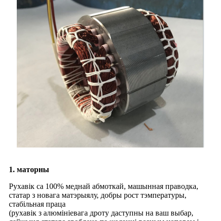
1. маторны
Рухавік са 100% меднай абмоткай, машынная праводка,
статар з новага матэрыялу, добры рост тэмпературы,
стабільная праца
(рухавік з алюмініевага дроту даступны на ваш выбар,