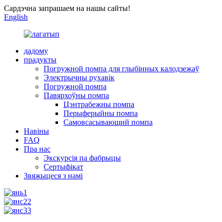
Сардэчна запрашаем на нашы сайты!
English
дадому
прадукты
Погружной помпа для глыбінных калодзежаў
Электрычны рухавік
Погружной помпа
Павярхоўны помпа
Цэнтрабежны помпа
Перыферыйны помпа
Самовсасывающий помпа
Навіны
FAQ
Пра нас
Экскурсія па фабрыцы
Сертыфікат
Звяжыцеся з намі