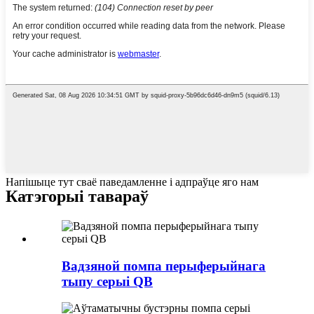
Напішыце тут сваё паведамленне і адпраўце яго нам
Катэгорыі тавараў
Вадзяной помпа перыферыйнага
тыпу серыі QB