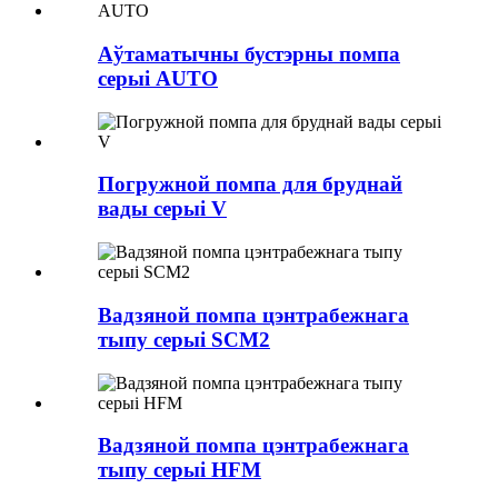
Аўтаматычны бустэрны помпа
серыі AUTO
Погружной помпа для бруднай
вады серыі V
Вадзяной помпа цэнтрабежнага
тыпу серыі SCM2
Вадзяной помпа цэнтрабежнага
тыпу серыі HFM