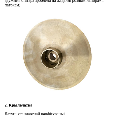
даўжыня статара зроблена па жаданні розным напорам і
патокам)
2. Крыльчатка
Латунь стандартнай канфігурацыі